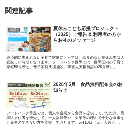
関連記事
夏休みこども応援プロジェクト
活動報告
（2025）ご報告 & 利用者の方か
らお礼のメッセージ
経済的に恵まれない子育て家庭にとっては、給食のない夏休み中は大
変厳しい時期となります。フードバンク目黒では、目黒区内の子育て
家庭58世帯と、母子家庭支援施設、障害児支援施設の20世帯に、た
くさんの食材が詰まったフードボックスをプレゼントしました。
2026年5月 食品無料配布会のお
寄付のお願い
知らせ
フードバンク目黒では、個人や企業から食品を提供していただき、目
黒区居住者を優先して、一人親世帯や、失業等の理由で十分な食事を
とる事のできない方を支援しております。5月10日（日）大圓寺、5
月24日（日）サレジオ教会で実施します。 2026年...