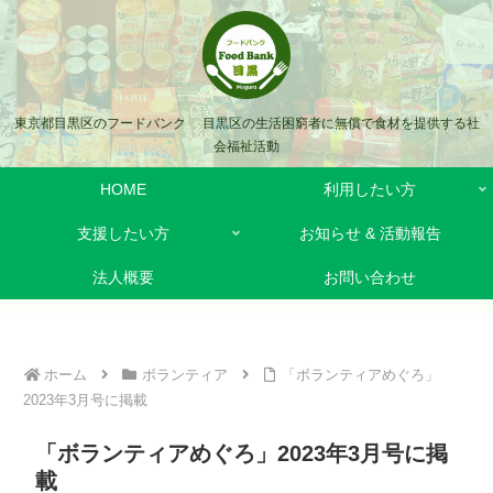
東京都目黒区のフードバンク 目黒区の生活困窮者に無償で食材を提供する社
会福祉活動
HOME
利用したい方
支援したい方
お知らせ & 活動報告
法人概要
お問い合わせ
ホーム
ボランティア
「ボランティアめぐろ」
2023年3月号に掲載
「ボランティアめぐろ」2023年3月号に掲
載