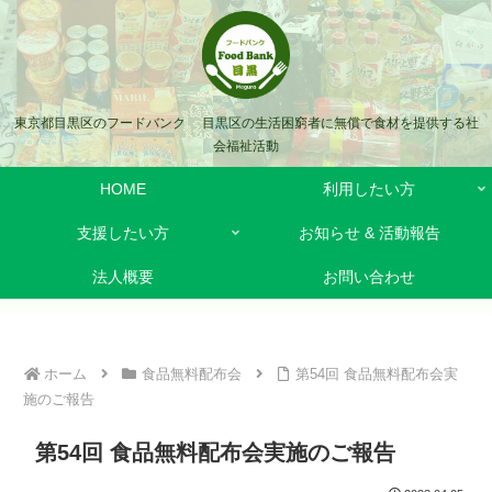
東京都目黒区のフードバンク 目黒区の生活困窮者に無償で食材を提供する社
会福祉活動
HOME
利用したい方
支援したい方
お知らせ & 活動報告
法人概要
お問い合わせ
ホーム
食品無料配布会
第54回 食品無料配布会実
施のご報告
第54回 食品無料配布会実施のご報告