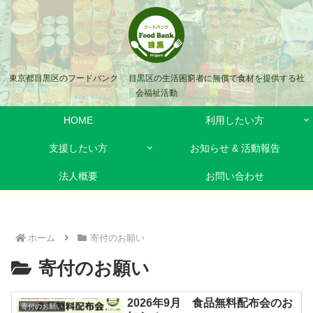
東京都目黒区のフードバンク 目黒区の生活困窮者に無償で食材を提供する社
会福祉活動
HOME
利用したい方
支援したい方
お知らせ & 活動報告
法人概要
お問い合わせ
ホーム
寄付のお願い
寄付のお願い
2026年9月 食品無料配布会のお
寄付のお願い