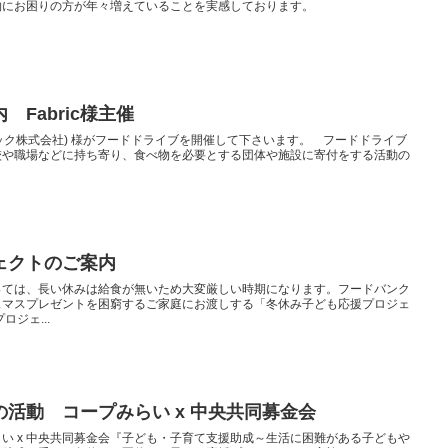
物にお困りの方が年々増えていることを実感しております。
Fabric様主催
ァブリック株式会社) 様がフードドライブを開催して下さいます。 フードドライブ
校や職場などに持ち寄り、食べ物を必要とする団体や施設に寄付をする活動の
ェクトのご案内
っては、長い休みは給食が無いため大変厳しい時期になります。フードバンク
スマスプレゼントを困窮するご家庭にお渡しする「冬休み子ども応援プロジェ
ジェ...
活動 コープみらい x 中央共同募金会
い x 中央共同募金会『子ども・子育て支援助成～生活に困難がある子どもや