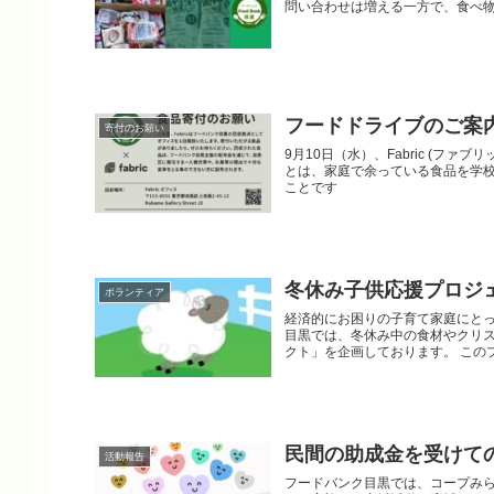
問い合わせは増える一方で、食べ
フードドライブのご案内 
寄付のお願い
9月10日（水）、Fabric (フ
とは、家庭で余っている食品を学
ことです
冬休み子供応援プロジ
ボランティア
経済的にお困りの子育て家庭にと
目黒では、冬休み中の食材やクリ
クト」を企画しております。 このプロ
民間の助成金を受けての
活動報告
フードバンク目黒では、コープみら