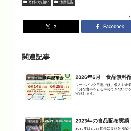
寄付のお願い
活動報告
X
Facebook
関連記事
2026年6月 食品無
寄付のお願い
フードバンク目黒では、個人や企
十分な食事をとる事のできない方を
実施します。
2023年の食品配布実績
活動報告
2023年は2,527世帯に食品を