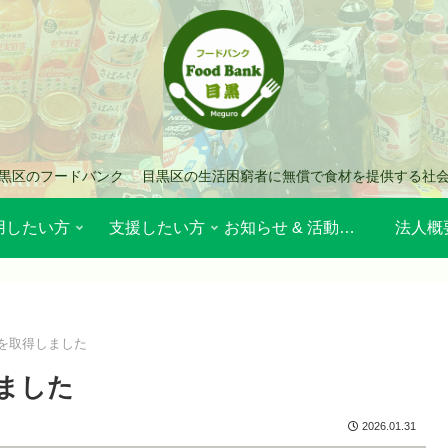
黒区のフードバンク 目黒区の生活困窮者に無償で食材を提供する社
用したい方
支援したい方
お知らせ & 活動報告
法人概
を取得しました
ました
2026.01.31