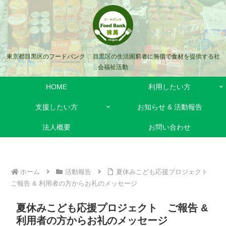
東京都目黒区のフードバンク 目黒区の生活困窮者に無償で食材を提供する社
会福祉活動
HOME
利用したい方
支援したい方
お知らせ & 活動報告
法人概要
お問い合わせ
ホーム
活動報告
夏休みこども応援プロジェクト
ご報告 & 利用者の方からお礼のメッセージ
夏休みこども応援プロジェクト ご報告 &
利用者の方からお礼のメッセージ