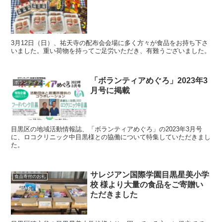
3月12日（日）、祐天寺の配布会会場に多く方々が食品をお持ち下さ
いました。重い荷物を持ってご足労いただき、有難うございました。
「ボランティアめぐろ」2023年3
ボランティア
月号に掲載
目黒区の地域活動情報誌、「ボランティアめぐろ」の2023年3月号
に、ロコクリニック中目黒様との協働について特集していただきまし
た。
サレジアン国際学園目黒星美小学
食品寄付のお礼
校 様より大量の食品をご寄贈い
ただきました