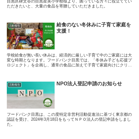
目黒区碑文谷の目黒星美小学校様より、困っている方々に役立ててい
ただきたいと、大量の食品を寄贈していただきました。
給食のない冬休みに子育て家庭を
活動報告
支援！
学校給食が無い長い休みは、経済的に厳しい子育て中のご家庭には大
変な時期となります。フードバンク目黒では、「冬休み子ども応援プ
ロジェクト」を企画し、通常の食品に加えて子育て家庭向けにクリス
マス仕様の詰め合わせを用意しました。
NPO法人登記申請のお知らせ
活動報告
フードバンク目黒は、この度特定非営利活動促進法に基づく東京都の
認証を受け、2024年3月18日をもってＮＰＯ法人の登記申請をしまし
た。