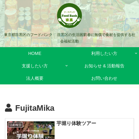
東京都目黒区のフードバンク 目黒区の生活困窮者に無償で食材を提供する社
会福祉活動
HOME
利用したい方
支援したい方
お知らせ & 活動報告
法人概要
お問い合わせ
FujitaMika
芋堀り体験ツアー
活動報告