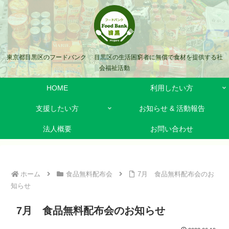
東京都目黒区のフードバンク 目黒区の生活困窮者に無償で食材を提供する社
会福祉活動
HOME
利用したい方
支援したい方
お知らせ & 活動報告
法人概要
お問い合わせ
ホーム
食品無料配布会
7月 食品無料配布会のお
知らせ
7月 食品無料配布会のお知らせ