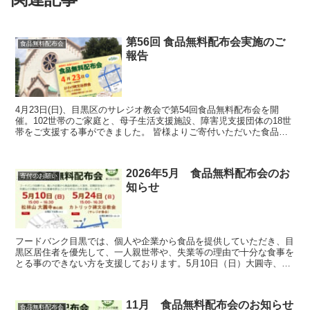
第56回 食品無料配布会実施のご
食品無料配布会
報告
4月23日(日)、目黒区のサレジオ教会で第54回食品無料配布会を開
催。102世帯のご家庭と、母子生活支援施設、障害児支援団体の18世
帯をご支援する事ができました。 皆様よりご寄付いただいた食品や
生活必需品を配布させていただき、多くの方に大変喜んでいただけま
した。
2026年5月 食品無料配布会のお
寄付のお願い
知らせ
フードバンク目黒では、個人や企業から食品を提供していただき、目
黒区居住者を優先して、一人親世帯や、失業等の理由で十分な食事を
とる事のできない方を支援しております。5月10日（日）大圓寺、5
月24日（日）サレジオ教会で実施します。 2026年...
11月 食品無料配布会のお知らせ
食品無料配布会